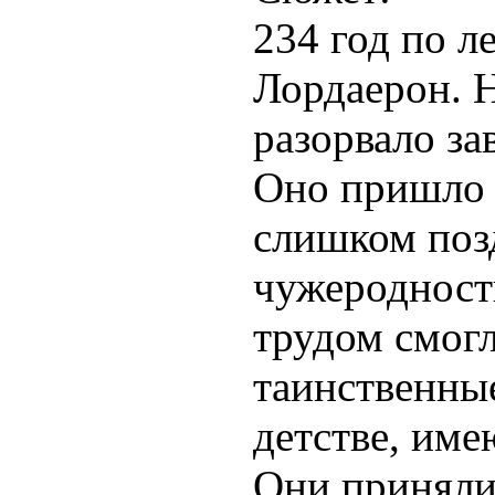
234 год по л
Лордаерон. Н
разорвало зав
Оно пришло и
слишком поз
чужеродност
трудом смогл
таинственные
детстве, име
Они приняли 