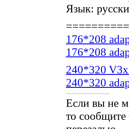
Язык: русск
=========
176*208 adap
176*208 adap
240*320 V3x 
240*320 adap
Если вы не м
то сообщите т
перезалью