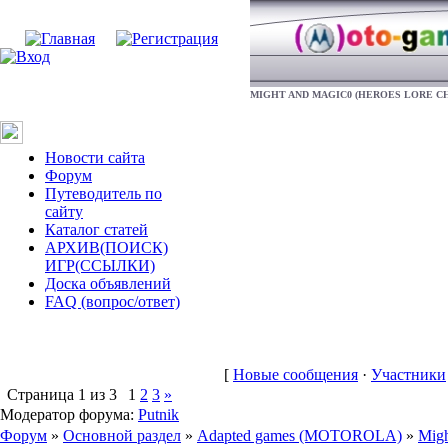
MIGHT AND MAGIC0 (HEROES LORE CH
Новости сайта
Форум
Путеводитель по
сайту
Каталог статей
АРХИВ(ПОИСК)
ИГР(ССЫЛКИ)
Доска объявлений
FAQ (вопрос/ответ)
[
Новые сообщения
·
Участники
Страница
1
из
3
1
2
3
»
Модератор форума:
Putnik
Форум
»
Основной раздел
»
Adapted games (MOTOROLA)
»
Migh