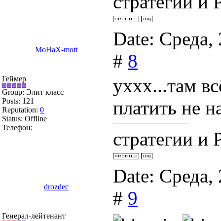
стратегии и Р
Date: Среда,
MoHaX-mott
#
8
Геймер
уххх...там в
Group: Элит класс
Posts:
121
платить не н
Reputation:
0
Status:
Offline
Телефон:
стратегии и Р
Date: Среда,
drozdec
#
9
Генерал-лейтенант