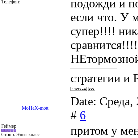
подожди и п
Телефон:
если что. У м
супер!!!! ни
сравнится!!!
НЕтормозной 
стратегии и Р
Date: Среда,
MoHaX-mott
#
6
Геймер
притом у ме
Group: Элит класс