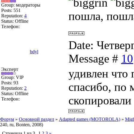
Group: модераторы
Posts:
551
пошла, пошла
Reputation:
4
Status:
Offline
Телефон:
Date: Четверг
bdyl
Message #
10
Эксперт
удивлен что
Group: VIP
Posts:
93
спасибо, по 
Reputation:
2
Status:
Offline
скопировали 
Телефон:
Форум
»
Основной раздел
»
Adapted games (MOTOROLA)
»
Migh
240, ru, Bonten, 2008)
Страница
1
из
3
1
2
3
»