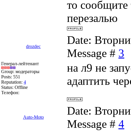
то сообщите т
перезалью
Date: Вторни
drozdec
Message #
3
Генерал-лейтенант
на л9 не запу
Group: модераторы
Posts:
551
адаптить че
Reputation:
4
Status:
Offline
Телефон:
Date: Вторни
Auto-Moto
Message #
4