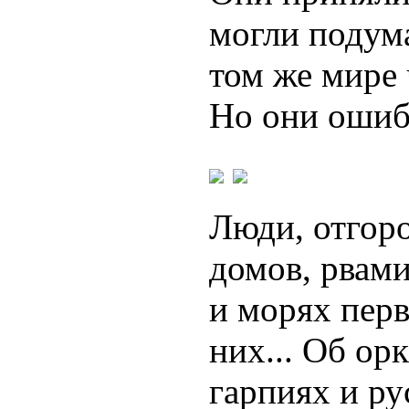
могли подума
том же мире 
Но они ошиба
Люди, отгор
домов, рвами
и морях пер
них... Об ор
гарпиях и рус