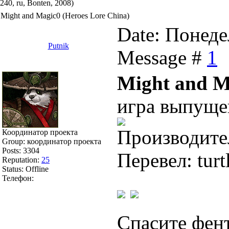
240, ru, Bonten, 2008)
Might and Magic0 (Heroes Lore China)
Date: Понеде
Putnik
Message #
1
Might and M
игра выпущен
Производите
Координатор проекта
Group: координатор проекта
Posts:
3304
Перевел: turt
Reputation:
25
Status:
Offline
Телефон:
Спасите фен